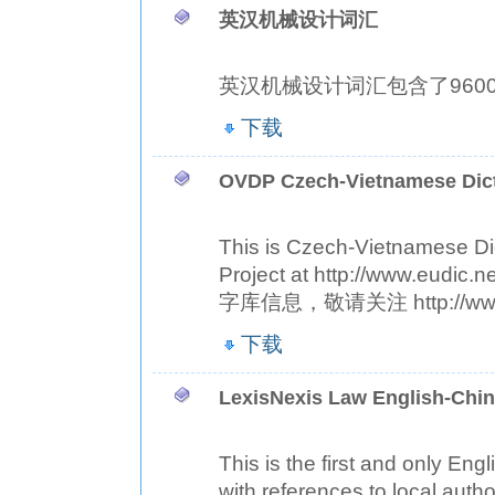
英汉机械设计词汇
英汉机械设计词汇包含了9600
下载
OVDP Czech-Vietnamese Dic
This is Czech-Vietnamese Di
Project at http://www
字库信息，敬请关注 http://www.e
下载
LexisNexis Law English-Chin
This is the first and only En
with references to local autho