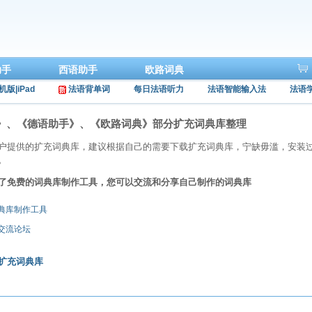
助手
西语助手
欧路词典
机版|iPad
法语背单词
每日法语听力
法语智能输入法
法语
》、《德语助手》、《欧路词典》部分扩充词典库整理
户提供的扩充词典库，建议根据自己的需要下载扩充词典库，宁缺毋滥，安装
。
了免费的词典库制作工具，您可以交流和分享自己制作的词典库
词典库制作工具
库交流论坛
扩充词典库