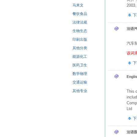
2003,
马来文
餐饮食品
下
法律法规
法语
生物生态
印刷出版
汽车
其他分类
该词
能源化工
下
医药卫生
数学物理
Engli
交通运输
其他专业
This 
inclu
Compu
Ltd
下
法语