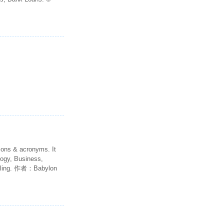
ions & acronyms. It
logy, Business,
pelling. 作者：Babylon