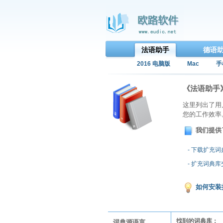
法语助手
德语
2016 电脑版
Mac
手
《法语助手
这里列出了用
您的工作效率
我们提供
- 下载扩充
- 扩充词典
如何安装
找到的词典库：
词典源语言