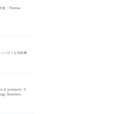
e 词库作者：Thomas
コンパクトな百科事
ns & acronyms. It
logy, Business,