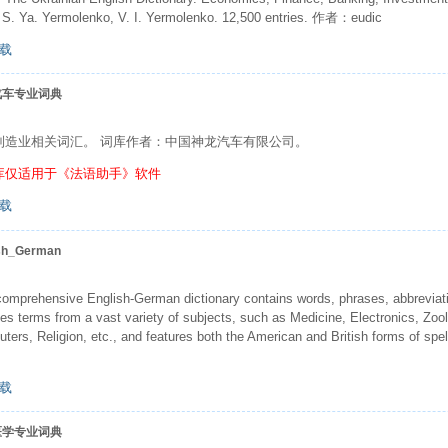
 S. Ya. Yermolenko, V. I. Yermolenko. 12,500 entries. 作者：eudic
载
汽车专业词典
制造业相关词汇。 词库作者：中国神龙汽车有限公司。
库仅适用于《法语助手》软件
载
sh_German
comprehensive English-German dictionary contains words, phrases, abbreviat
des terms from a vast variety of subjects, such as Medicine, Electronics, Zoo
ters, Religion, etc., and features both the American and British forms of s
载
医学专业词典