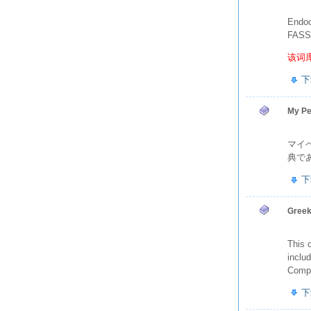
Endoc
FAS
该词
下
My Pe
マイ
典である
下
Greek
This 
inclu
Compu
下