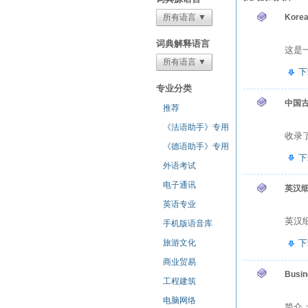
所有语言 ▼
Korea
词典解释语言
这是一
所有语言 ▼
下
专业分类
中国
推荐
《法语助手》专用
收录
《德语助手》专用
下
外语考试
电子通讯
英汉
英语专业
英汉细
手机版语音库
旅游文化
下
商业贸易
Busin
工程建筑
电脑网络
简介：Th