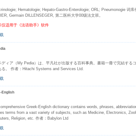
rinologie; Hematologie; Hepato-Gastro-Enterologie; ORL; Pneumonogi
SIER, Germain DILLENSEGER, 第二医科大学00级法文班。
库仅适用于《法语助手》软件
载
dia
ペディア（My Pedia）は、平凡社が出版する百科事典。書籍一冊で完結する
。 作者：Hitachi Systems and Services Ltd.
载
-English
comprehensive Greek-English dictionary contains words, phrases, abbreviatio
des terms from a vast variety of subjects, such as Medicine, Electronics, Zoo
ters, Religion, etc. 作者：Babylon Ltd
载