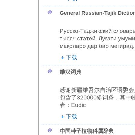
General Russian-Tajik Dictio
Русско-Таджикский словарь
тысяч статей. Луғати умуми
мақоларо дар бар мегира
下载
维汉词典
感谢新疆维吾尔自治区语委会
包含了320000多词条，其
者：Eudic
下载
中国种子植物科属辞典