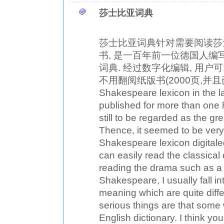
莎士比亚词典
莎士比亚词典针对需要阅读莎
书, 是一百年前一位德国人编
词典. 经过数字化编辑, 用户可
不用翻阅纸版书(2000页,并且已经绝版
Shakespeare lexicon in the l
published for more than one h
still to be regarded as the gr
Thence, it seemed to be very 
Shakespeare lexicon digital
can easily read the classical
reading the drama such as a
Shakespeare, I usually fall i
meaning which are quite diff
serious things are that some
English dictionary. I think y