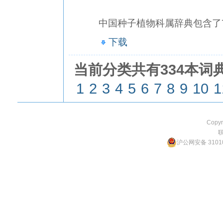
中国种子植物科属辞典包含了70
下载
当前分类共有334本词典
1
2
3
4
5
6
7
8
9
10
1
Copyr
沪公网安备 31010