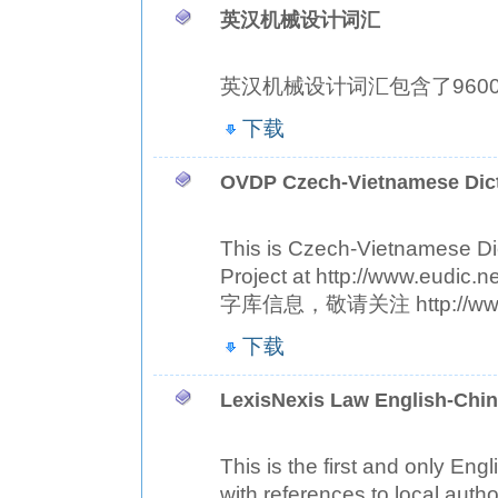
英汉机械设计词汇
英汉机械设计词汇包含了9600
下载
OVDP Czech-Vietnamese Dic
This is Czech-Vietnamese Di
Project at http://www
字库信息，敬请关注 http://www.e
下载
LexisNexis Law English-Chin
This is the first and only En
with references to local autho