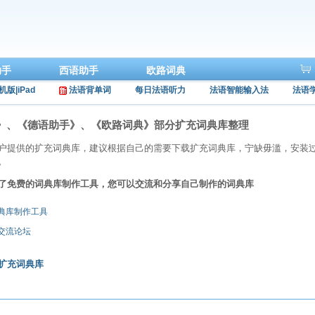
助手
西语助手
欧路词典
机版|iPad
法语背单词
每日法语听力
法语智能输入法
法语
》、《德语助手》、《欧路词典》部分扩充词典库整理
户提供的扩充词典库，建议根据自己的需要下载扩充词典库，宁缺毋滥，安装
。
了免费的词典库制作工具，您可以交流和分享自己制作的词典库
词典库制作工具
库交流论坛
扩充词典库