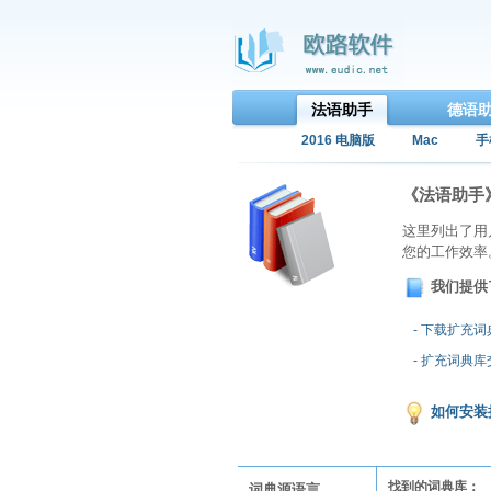
法语助手
德语
2016 电脑版
Mac
手
《法语助手
这里列出了用
您的工作效率
我们提供
- 下载扩充
- 扩充词典
如何安装
找到的词典库：
词典源语言