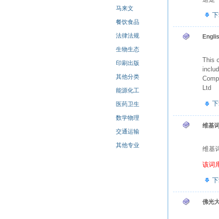
马来文
下
餐饮食品
法律法规
Engli
生物生态
This 
印刷出版
inclu
其他分类
Compu
Ltd
能源化工
下
医药卫生
数学物理
维基
交通运输
其他专业
维基
该词
下
佛光