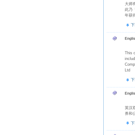
大师
此乃
年获
下
Engli
This 
inclu
Compu
Ltd
下
Engl
英汉
券和
下