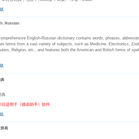
载
sh_Russian
comprehensive English-Russian dictionary contains words, phrases, abbreviat
des terms from a vast variety of subjects, such as Medicine, Electronics, Zoo
ters, Religion, etc., and features both the American and British forms of s
载
词典
词典
库仅适用于《德语助手》软件
载
大辞典