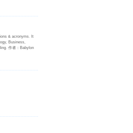
ions & acronyms. It
logy, Business,
pelling. 作者：Babylon