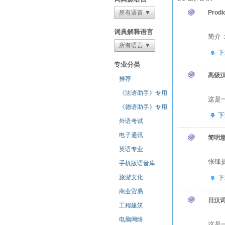
所有语言 ▼
Prodi
词典解释语言
简介：D
所有语言 ▼
下
专业分类
高级
推荐
《法语助手》专用
这是一
《德语助手》专用
下
外语考试
电子通讯
简明
英语专业
张锋
手机版语音库
旅游文化
下
商业贸易
日汉
工程建筑
电脑网络
这是一