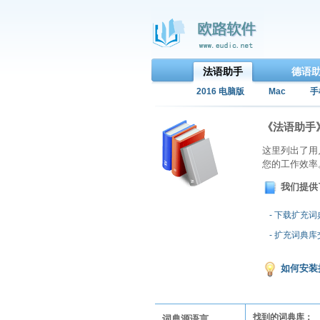
法语助手
德语
2016 电脑版
Mac
手
《法语助手
这里列出了用
您的工作效率
我们提供
- 下载扩充
- 扩充词典
如何安装
找到的词典库：
词典源语言