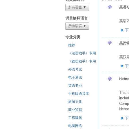
所有语言 ▼
英语
词典解释语言
英语
所有语言 ▼
下
专业分类
英汉
推荐
《法语助手》专用
英汉常
《德语助手》专用
下
外语考试
电子通讯
Hebr
英语专业
This 
手机版语音库
inclu
旅游文化
Compu
Hebre
商业贸易
工程建筑
下
电脑网络