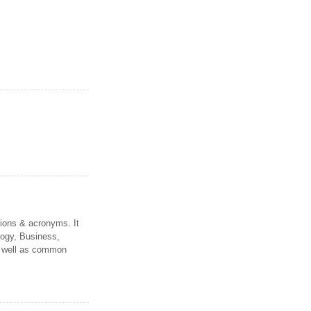
ions & acronyms. It
logy, Business,
as well as common