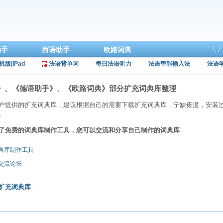
助手
西语助手
欧路词典
机版|iPad
法语背单词
每日法语听力
法语智能输入法
法语
》、《德语助手》、《欧路词典》部分扩充词典库整理
户提供的扩充词典库，建议根据自己的需要下载扩充词典库，宁缺毋滥，安装
。
了免费的词典库制作工具，您可以交流和分享自己制作的词典库
词典库制作工具
库交流论坛
扩充词典库