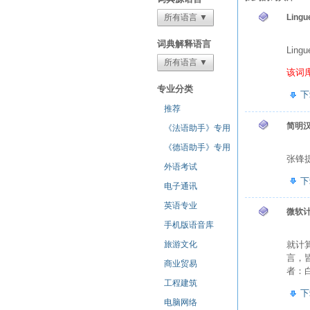
所有语言 ▼
Ling
词典解释语言
Lin
所有语言 ▼
该词
专业分类
下
推荐
简明
《法语助手》专用
《德语助手》专用
张锋
外语考试
下
电子通讯
英语专业
微软
手机版语音库
旅游文化
就计
言，
商业贸易
者：
工程建筑
下
电脑网络