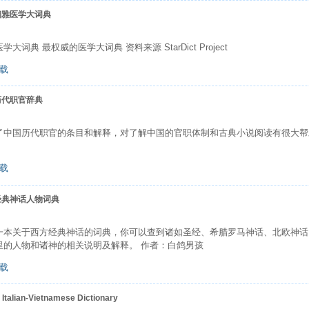
湘雅医学大词典
学大词典 最权威的医学大词典 资料来源 StarDict Project
载
历代职官辞典
了中国历代职官的条目和解释，对了解中国的官职体制和古典小说阅读有很大帮
载
经典神话人物词典
一本关于西方经典神话的词典，你可以查到诸如圣经、希腊罗马神话、北欧神话
里的人物和诸神的相关说明及解释。 作者：白鸽男孩
载
Italian-Vietnamese Dictionary