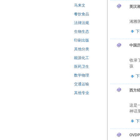
马来文
英汉
餐饮食品
湘雅医
法律法规
下
生物生态
印刷出版
中国
其他分类
能源化工
收录
孩
医药卫生
数学物理
下
交通运输
西方
其他专业
这是
神话
下
OVDP 