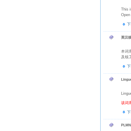
This 
Open 
下
英汉
本词
及核工
下
Ling
Lin
该词
下
PLMNI