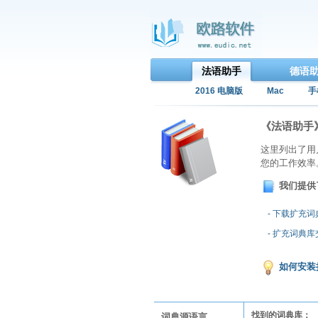
法语助手
德语
2016 电脑版
Mac
手
《法语助手
这里列出了用
您的工作效率
我们提供
- 下载扩充
- 扩充词典
如何安装
找到的词典库：
词典源语言