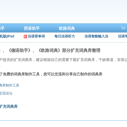
助手
西语助手
欧路词典
机版|iPad
法语背单词
每日法语听力
法语智能输入法
法语
》、《德语助手》、《欧路词典》部分扩充词典库整理
户提供的扩充词典库，建议根据自己的需要下载扩充词典库，宁缺毋滥，安装
。
了免费的词典库制作工具，您可以交流和分享自己制作的词典库
词典库制作工具
库交流论坛
扩充词典库