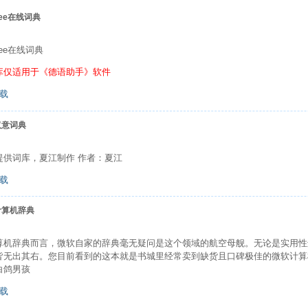
uee在线词典
guee在线词典
库仅适用于《德语助手》软件
载
汉意词典
提供词库，夏江制作 作者：夏江
载
计算机辞典
算机辞典而言，微软自家的辞典毫无疑问是这个领域的航空母舰。无论是实用性
皆无出其右。您目前看到的这本就是书城里经常卖到缺货且口碑极佳的微软计算
白鸽男孩
载