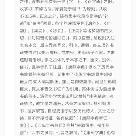
之作。该书分部次第一仍《字汇》、《正字通》之旧。
收字以“不悖古法，亦复便于楷书”为原则，共收
47035字。正文之外，还有集中收录冷僻字的“补
遗”和“备考”两卷。各字的注释罗列《唐韵》、《广
韵》、《集韵》、《韵会》、《正韵》等诸多韵书的反
切，并对同音切语加以归并，附以直音。解说则先注
本音本义，后注异音异义，引申、通假。各义项的书
证或依时代先后排序，或由经、史而诸子百家。注末
还时有考辨。字之古体列于本字之下，重文、别体、
俗书、讹字等列于注后。《康熙字典》吸收了历代字
书编纂的有益经验，又集中了传统字书编纂中规模
最大的30人编写队伍，加上是御敕纂修，问世后影响
巨大。其文字音义书证广为引用，其体例成为后出字
书的蓝本。清代小学大家王引之赞其“体例精密，考
证赅洽，诚字学之渊薮，艺苑之津梁也。其引据诸
书，搜罗繁富，自经史诸子以及历代诗人、文士之所
述，莫不旁搜博证，各有依据”（《康熙字典考证·
奏》）。《四库全书总目》称其“去取得中，权衡尽
善”；“六书之渊海，七音之准绳。”《康熙字典》也有