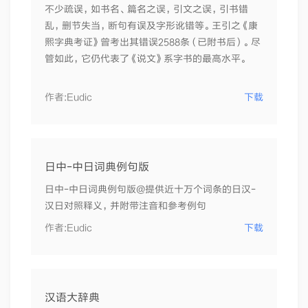
不少疏误，如书名、篇名之误，引文之误，引书错
乱，删节失当，断句有误及字形讹错等。王引之《康
熙字典考证》曾考出其错误2588条（已附书后）。尽
管如此，它仍代表了《说文》系字书的最高水平。
作者:
Eudic
下载
日中-中日词典例句版
日中-中日词典例句版@提供近十万个词条的日汉-
汉日对照释义，并附带注音和参考例句
作者:
Eudic
下载
汉语大辞典