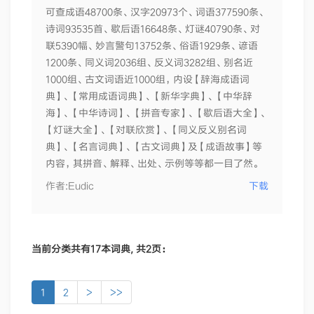
可查成语48700条、汉字20973个、词语377590条、
诗词93535首、歇后语16648条、灯谜40790条、对
联5390幅、妙言警句13752条、俗语1929条、谚语
1200条、同义词2036组、反义词3282组、别名近
1000组、古文词语近1000组，内设【辞海成语词
典】、【常用成语词典】、【新华字典】、【中华辞
海】、【中华诗词】、【拼音专家】、【歇后语大全】、
【灯谜大全】、【对联欣赏】、【同义反义别名词
典】、【名言词典】、【古文词典】及【成语故事】等
内容，其拼音、解释、出处、示例等等都一目了然。
作者:
Eudic
下载
当前分类共有
17
本词典, 共
2
页：
1
2
>
>>