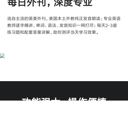
每日外刊，深度专业
选自主流的英美外刊，美国本土外教纯正发音朗读；专业英语
教师逐字精讲，
单词、语法、发音知识一网打尽；每天2-3道
练习题和配套答案详解，助你
测评当天学习效果。
功能强大，操作便捷
多种功能集于一身，阅读名著、观看视频或者通过 PDF 学习
新知识，你需要的一切都在这里!