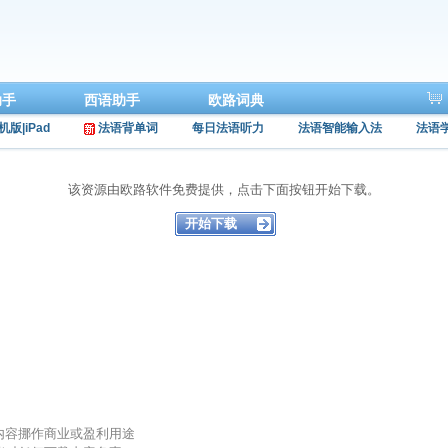
助手
西语助手
欧路词典
机版|iPad
法语背单词
每日法语听力
法语智能输入法
法语
该资源由欧路软件免费提供，点击下面按钮开始下载。
的内容挪作商业或盈利用途