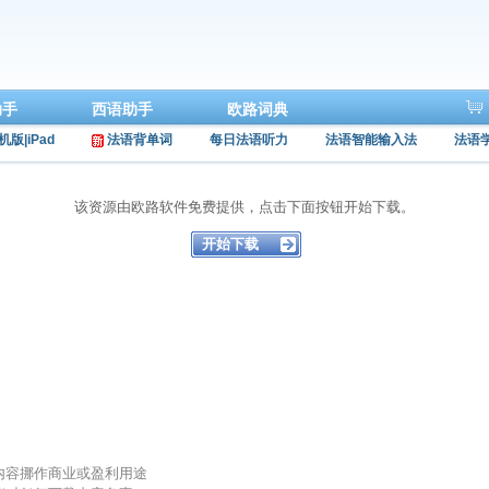
助手
西语助手
欧路词典
机版|iPad
法语背单词
每日法语听力
法语智能输入法
法语
该资源由欧路软件免费提供，点击下面按钮开始下载。
的内容挪作商业或盈利用途