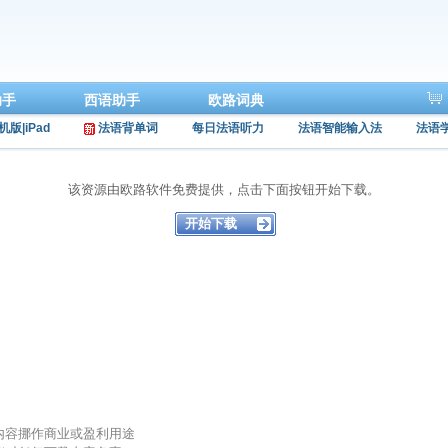
助手
西语助手
欧路词典
机版|iPad
法语背单词
每日法语听力
法语智能输入法
法语
该资源由欧路软件免费提供，点击下面按钮开始下载。
的内容挪作商业或盈利用途