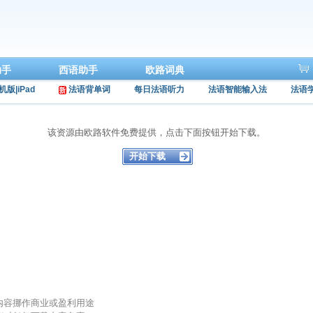
助手
西语助手
欧路词典
机版|iPad
法语背单词
每日法语听力
法语智能输入法
法语
该资源由欧路软件免费提供，点击下面按钮开始下载。
的内容挪作商业或盈利用途