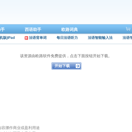
助手
西语助手
欧路词典
机版|iPad
法语背单词
每日法语听力
法语智能输入法
法语
该资源由欧路软件免费提供，点击下面按钮开始下载。
的内容挪作商业或盈利用途