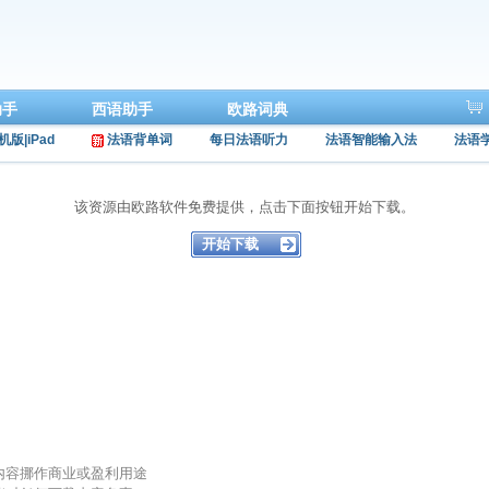
助手
西语助手
欧路词典
机版|iPad
法语背单词
每日法语听力
法语智能输入法
法语
该资源由欧路软件免费提供，点击下面按钮开始下载。
的内容挪作商业或盈利用途