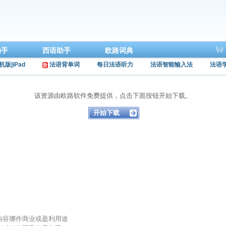
助手
西语助手
欧路词典
机版|iPad
法语背单词
每日法语听力
法语智能输入法
法语
该资源由欧路软件免费提供，点击下面按钮开始下载。
的内容挪作商业或盈利用途