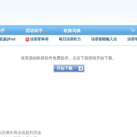
助手
西语助手
欧路词典
机版|iPad
法语背单词
每日法语听力
法语智能输入法
法语
该资源由欧路软件免费提供，点击下面按钮开始下载。
的内容挪作商业或盈利用途