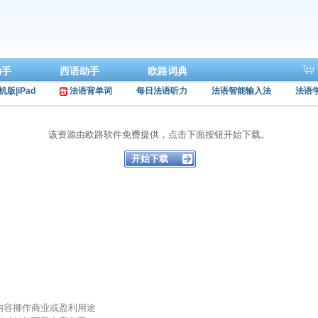
助手
西语助手
欧路词典
机版|iPad
法语背单词
每日法语听力
法语智能输入法
法语
该资源由欧路软件免费提供，点击下面按钮开始下载。
的内容挪作商业或盈利用途