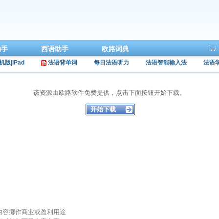
助手
西语助手
欧路词典
机版|iPad
法语背单词
每日法语听力
法语智能输入法
法语
该资源由欧路软件免费提供，点击下面按钮开始下载。
的内容挪作商业或盈利用途