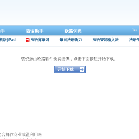
助手
西语助手
欧路词典
机版|iPad
法语背单词
每日法语听力
法语智能输入法
法语
该资源由欧路软件免费提供，点击下面按钮开始下载。
的内容挪作商业或盈利用途