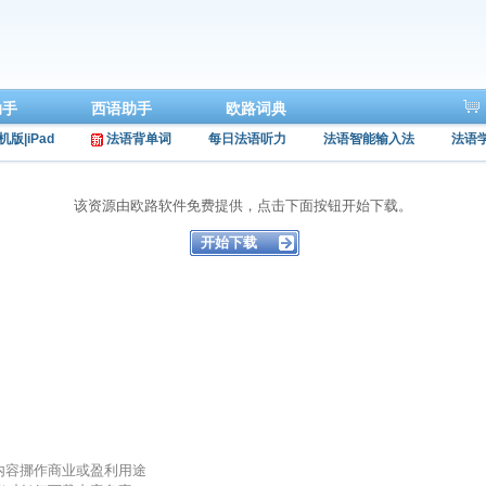
助手
西语助手
欧路词典
机版|iPad
法语背单词
每日法语听力
法语智能输入法
法语
该资源由欧路软件免费提供，点击下面按钮开始下载。
的内容挪作商业或盈利用途