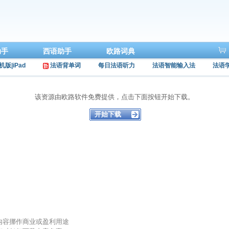
助手
西语助手
欧路词典
机版|iPad
法语背单词
每日法语听力
法语智能输入法
法语
该资源由欧路软件免费提供，点击下面按钮开始下载。
的内容挪作商业或盈利用途