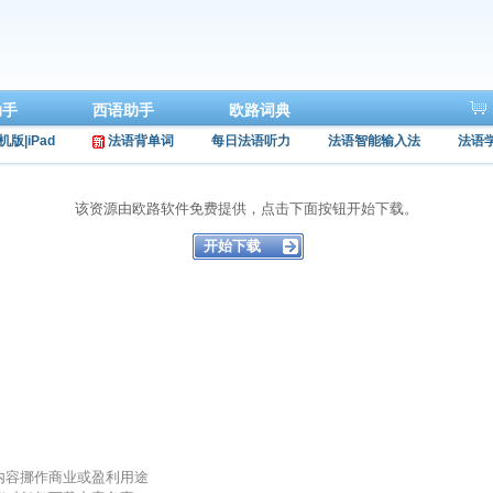
助手
西语助手
欧路词典
机版|iPad
法语背单词
每日法语听力
法语智能输入法
法语
该资源由欧路软件免费提供，点击下面按钮开始下载。
的内容挪作商业或盈利用途