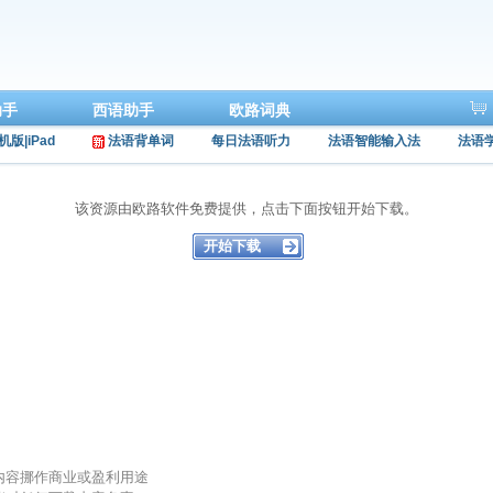
助手
西语助手
欧路词典
机版|iPad
法语背单词
每日法语听力
法语智能输入法
法语
该资源由欧路软件免费提供，点击下面按钮开始下载。
的内容挪作商业或盈利用途