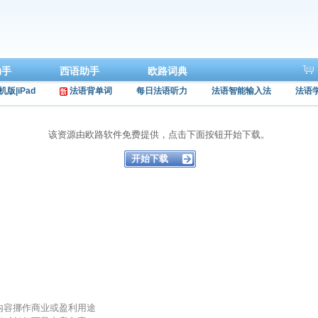
助手
西语助手
欧路词典
机版|iPad
法语背单词
每日法语听力
法语智能输入法
法语
该资源由欧路软件免费提供，点击下面按钮开始下载。
的内容挪作商业或盈利用途